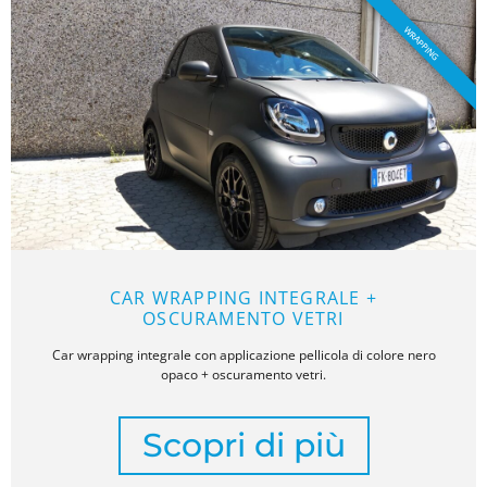
WRAPPING
CAR WRAPPING INTEGRALE +
OSCURAMENTO VETRI
Car wrapping integrale con applicazione pellicola di colore nero
opaco + oscuramento vetri.
Scopri di più