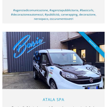
#agenziadicomunicazione
,
#agenziapubblicitaria
,
#basicsrls
,
#decorazioneautomezzi
,
#pubblicità
,
carwrapping
,
decorazione
,
neroopaco
,
oscuramentovetri
WRAPPING
ATALA SPA