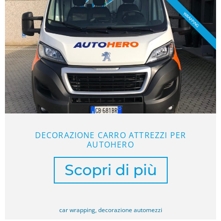
WRAPPING
DECORAZIONE CARRO ATTREZZI PER
AUTOHERO
Scopri di più
car wrapping
,
decorazione automezzi