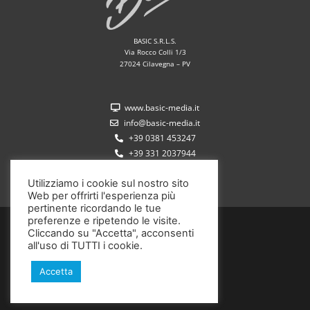
BASIC S.R.L.S.
Via Rocco Colli 1/3
27024 Cilavegna – PV
www.basic-media.it
info@basic-media.it
+39 0381 453247
+39 331 2037944
Utilizziamo i cookie sul nostro sito
Web per offrirti l'esperienza più
pertinente ricordando le tue
preferenze e ripetendo le visite.
P.IVA 02572350185
Cliccando su "Accetta", acconsenti
all'uso di TUTTI i cookie.
Copyright ©2020 Basic S.r.l.s.
Trasparenza aiuti di Stato
Accetta
Credits