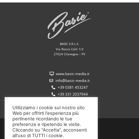
BASIC S.R.L.S.
Via Rocco Colli 1/3
27024 Cilavegna – PV
www.basic-media.it
info@basic-media.it
+39 0381 453247
+39 331 2037944
Utilizziamo i cookie sul nostro sito
Web per offrirti l'esperienza più
pertinente ricordando le tue
preferenze e ripetendo le visite.
P.IVA 02572350185
Cliccando su "Accetta", acconsenti
all'uso di TUTTI i cookie.
Copyright ©2020 Basic S.r.l.s.