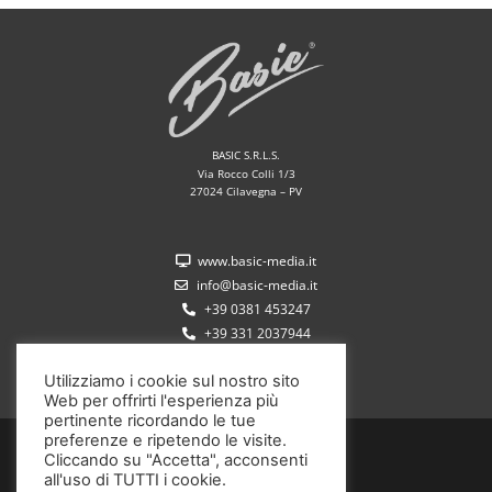
BASIC S.R.L.S.
Via Rocco Colli 1/3
27024 Cilavegna – PV
www.basic-media.it
info@basic-media.it
+39 0381 453247
+39 331 2037944
Utilizziamo i cookie sul nostro sito
Web per offrirti l'esperienza più
pertinente ricordando le tue
preferenze e ripetendo le visite.
P.IVA 02572350185
Cliccando su "Accetta", acconsenti
all'uso di TUTTI i cookie.
Copyright ©2020 Basic S.r.l.s.