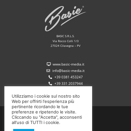
BASIC S.R.L.S.
Via Rocco Colli 1/3
27024 Cilavegna – PV
www.basic-media.it
info@basic-media.it
+39 0381 453247
+39 331 2037944
Utilizziamo i cookie sul nostro sito
Web per offrirti l'esperienza più
pertinente ricordando le tue
preferenze e ripetendo le visite.
P.IVA 02572350185
Cliccando su "Accetta", acconsenti
all'uso di TUTTI i cookie.
Copyright ©2020 Basic S.r.l.s.