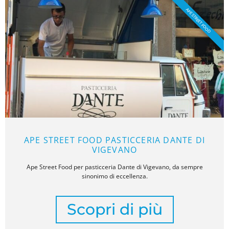
APE STREET FOOD
APE STREET FOOD PASTICCERIA DANTE DI
VIGEVANO
Ape Street Food per pasticceria Dante di Vigevano, da sempre
sinonimo di eccellenza.
Scopri di più