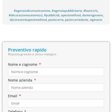
#agenziadicomunicazione
,
#agenziapubblicitaria
,
#basicsrls
,
#decorazioneautomezzi
,
#pubblicità
,
apestreetfood
,
dantevigevano
,
decorazioneapestreetfood
,
pasticceria
,
pasticceriadante
,
vigevano
Preventivo rapido
Risposta gratuita e senza impegno.
Nome e cognome
Nome azienda
Email
Telefono