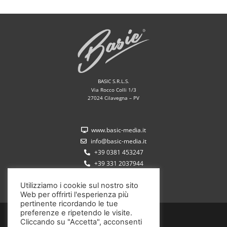
BASIC S.R.L.S.
Via Rocco Colli 1/3
27024 Cilavegna – PV
www.basic-media.it
info@basic-media.it
+39 0381 453247
+39 331 2037944
Utilizziamo i cookie sul nostro sito
Web per offrirti l'esperienza più
pertinente ricordando le tue
preferenze e ripetendo le visite.
P.IVA 02572350185
Cliccando su "Accetta", acconsenti