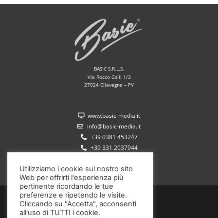
BASIC S.R.L.S.
Via Rocco Colli 1/3
27024 Cilavegna – PV
www.basic-media.it
info@basic-media.it
+39 0381 453247
+39 331 2037944
Utilizziamo i cookie sul nostro sito
Web per offrirti l'esperienza più
pertinente ricordando le tue
preferenze e ripetendo le visite.
P.IVA 02572350185
Cliccando su "Accetta", acconsenti
all'uso di TUTTI i cookie.
Copyright ©2020 Basic S.r.l.s.