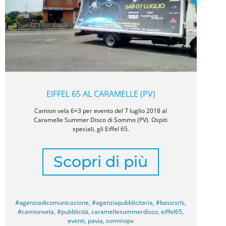
EIFFEL 65 AL CARAMELLE (PV)
Camion vela 6×3 per evento del 7 luglio 2018 al
Caramelle Summer Disco di Sommo (PV). Ospiti
speciali, gli Eiffel 65.
Scopri di più
#agenziadicomunicazione
,
#agenziapubblicitaria
,
#basicsrls
,
#camionvela
,
#pubblicità
,
caramellesummerdisco
,
eiffel65
,
eventi
,
pavia
,
sommopv