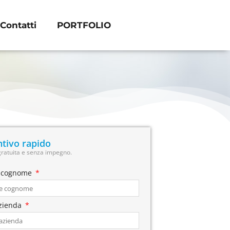
Contatti
PORTFOLIO
tivo rapido
gratuita e senza impegno.
 cognome
zienda