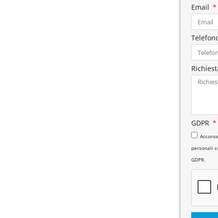
Email
Telefon
Richies
GDPR
Acconse
personali co
GDPR.