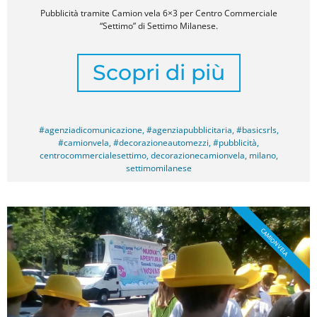
Pubblicità tramite Camion vela 6×3 per Centro Commerciale
“Settimo” di Settimo Milanese.
Scopri di più
#agenziadicomunicazione
,
#agenziapubblicitaria
,
#basicsrls
,
#camionvela
,
#decorazioneautomezzi
,
#pubblicità
,
centrocommercialesettimo
,
decorazionecamionvela
,
milano
,
settimomilanese
CAMION VELA