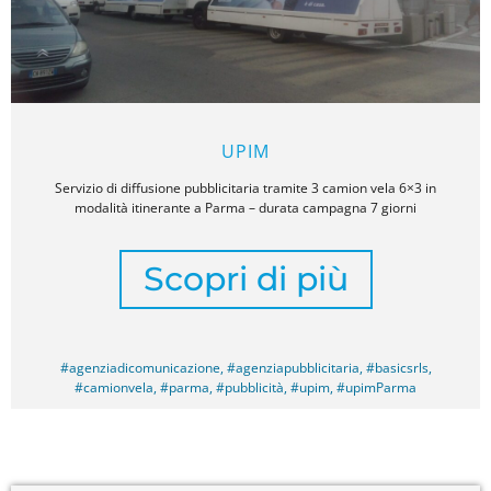
UPIM
Servizio di diffusione pubblicitaria tramite 3 camion vela 6×3 in
modalità itinerante a Parma – durata campagna 7 giorni
Scopri di più
#agenziadicomunicazione
,
#agenziapubblicitaria
,
#basicsrls
,
#camionvela
,
#parma
,
#pubblicità
,
#upim
,
#upimParma