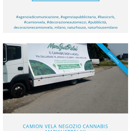
#agenziadicomunicazione
,
#agenziapubblicitaria
,
#basicsrls
,
#camionvela
,
#decorazioneautomezzi
,
#pubblicità
,
decorazionecamionvela
,
milano
,
naturhouse
,
naturhousemilano
CAMION VELA
CAMION VELA NEGOZIO CANNABIS