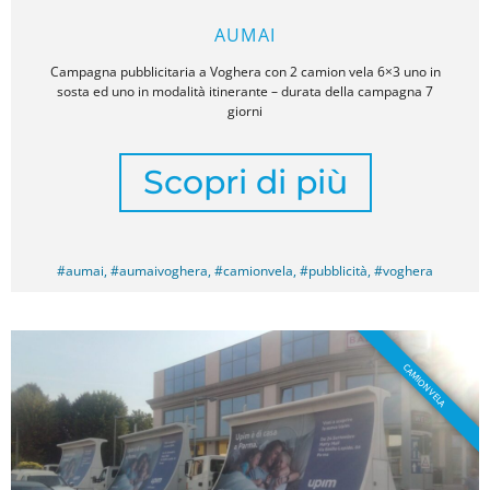
AUMAI
Campagna pubblicitaria a Voghera con 2 camion vela 6×3 uno in
sosta ed uno in modalità itinerante – durata della campagna 7
giorni
Scopri di più
#aumai
,
#aumaivoghera
,
#camionvela
,
#pubblicità
,
#voghera
CAMION VELA