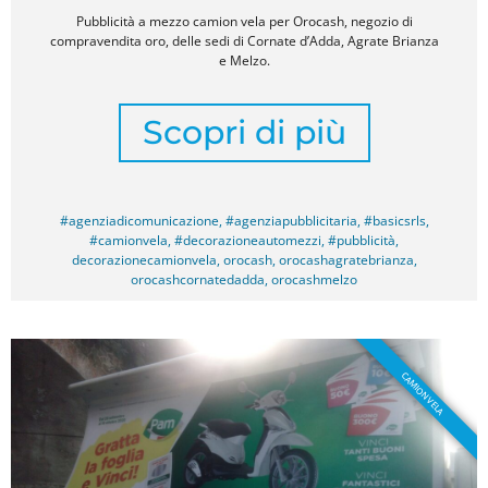
Pubblicità a mezzo camion vela per Orocash, negozio di
compravendita oro, delle sedi di Cornate d’Adda, Agrate Brianza
e Melzo.
Scopri di più
#agenziadicomunicazione
,
#agenziapubblicitaria
,
#basicsrls
,
#camionvela
,
#decorazioneautomezzi
,
#pubblicità
,
decorazionecamionvela
,
orocash
,
orocashagratebrianza
,
orocashcornatedadda
,
orocashmelzo
CAMION VELA