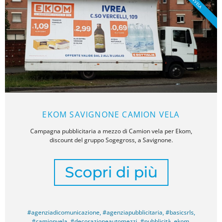
EKOM SAVIGNONE CAMION VELA
Campagna pubblicitaria a mezzo di Camion vela per Ekom,
discount del gruppo Sogegross, a Savignone.
Scopri di più
#agenziadicomunicazione
,
#agenziapubblicitaria
,
#basicsrls
,
#camionvela
,
#decorazioneautomezzi
,
#pubblicità
,
ekom
,