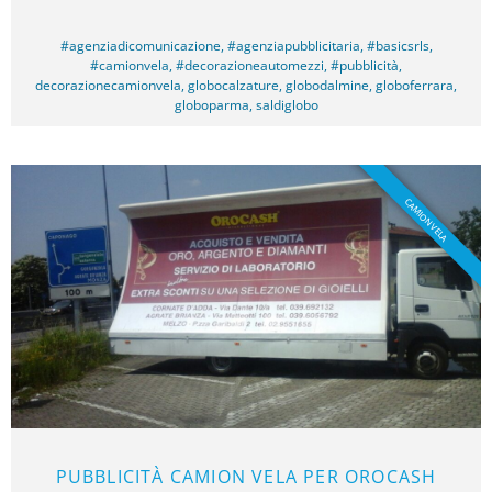
#agenziadicomunicazione
,
#agenziapubblicitaria
,
#basicsrls
,
#camionvela
,
#decorazioneautomezzi
,
#pubblicità
,
decorazionecamionvela
,
globocalzature
,
globodalmine
,
globoferrara
,
globoparma
,
saldiglobo
CAMION VELA
PUBBLICITÀ CAMION VELA PER OROCASH