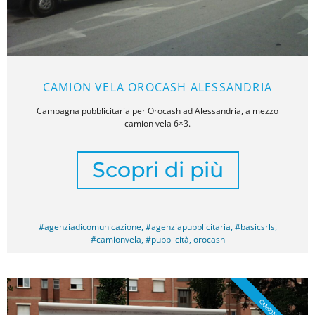
CAMION VELA OROCASH ALESSANDRIA
Campagna pubblicitaria per Orocash ad Alessandria, a mezzo
camion vela 6×3.
Scopri di più
#agenziadicomunicazione
,
#agenziapubblicitaria
,
#basicsrls
,
#camionvela
,
#pubblicità
,
orocash
CAMION VELA