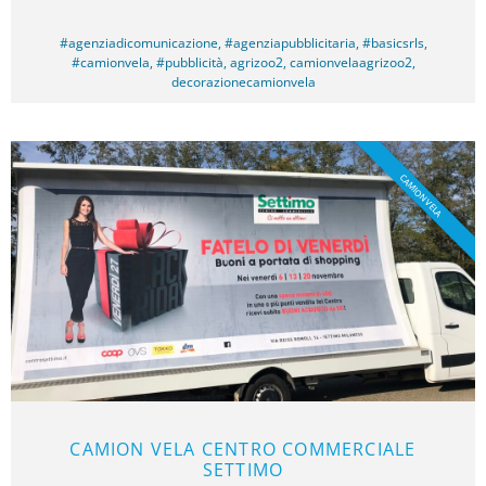
#agenziadicomunicazione
,
#agenziapubblicitaria
,
#basicsrls
,
#camionvela
,
#pubblicità
,
agrizoo2
,
camionvelaagrizoo2
,
decorazionecamionvela
CAMION VELA
CAMION VELA CENTRO COMMERCIALE
SETTIMO