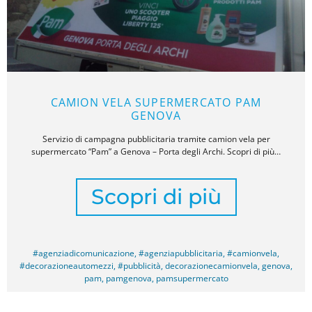
CAMION VELA SUPERMERCATO PAM
GENOVA
Servizio di campagna pubblicitaria tramite camion vela per
supermercato “Pam” a Genova – Porta degli Archi. Scopri di più…
Scopri di più
#agenziadicomunicazione
,
#agenziapubblicitaria
,
#camionvela
,
#decorazioneautomezzi
,
#pubblicità
,
decorazionecamionvela
,
genova
,
pam
,
pamgenova
,
pamsupermercato