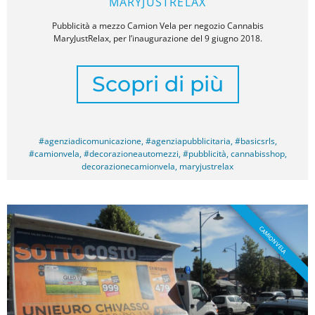
MARYJUSTRELAX
Pubblicità a mezzo Camion Vela per negozio Cannabis
MaryJustRelax, per l’inaugurazione del 9 giugno 2018.
Scopri di più
#agenziadicomunicazione
,
#agenziapubblicitaria
,
#basicsrls
,
#camionvela
,
#decorazioneautomezzi
,
#pubblicità
,
cannabisshop
,
decorazionecamionvela
,
maryjustrelax
CAMION VELA