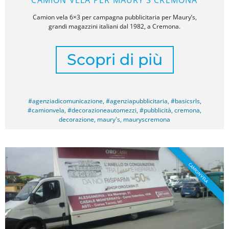
Camion vela 6×3 per campagna pubblicitaria per Maury’s,
grandi magazzini italiani dal 1982, a Cremona.
Scopri di più
#agenziadicomunicazione
,
#agenziapubblicitaria
,
#basicsrls
,
#camionvela
,
#decorazioneautomezzi
,
#pubblicità
,
cremona
,
decorazione
,
maury's
,
mauryscremona
CAMION VELA