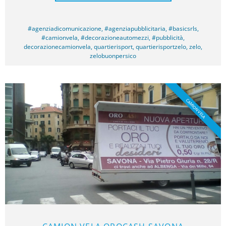
#agenziadicomunicazione
,
#agenziapubblicitaria
,
#basicsrls
,
#camionvela
,
#decorazioneautomezzi
,
#pubblicità
,
decorazionecamionvela
,
quartierisport
,
quartierisportzelo
,
zelo
,
zelobuonpersico
CAMION VELA