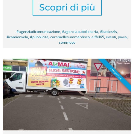
Scopri di più
#agenziadicomunicazione
,
#agenziapubblicitaria
,
#basicsrls
,
#camionvela
,
#pubblicità
,
caramellesummerdisco
,
eiffel65
,
eventi
,
pavia
,
sommopv
CAMION VELA