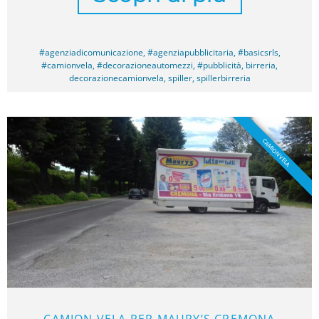
#agenziadicomunicazione
,
#agenziapubblicitaria
,
#basicsrls
,
#camionvela
,
#decorazioneautomezzi
,
#pubblicità
,
birreria
,
decorazionecamionvela
,
spiller
,
spillerbirreria
CAMION VELA
CAMION VELA PER MAURY’S CREMONA