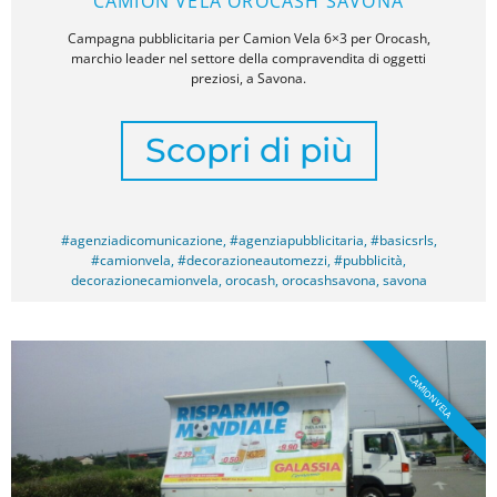
CAMION VELA OROCASH SAVONA
Campagna pubblicitaria per Camion Vela 6×3 per Orocash,
marchio leader nel settore della compravendita di oggetti
preziosi, a Savona.
Scopri di più
#agenziadicomunicazione
,
#agenziapubblicitaria
,
#basicsrls
,
#camionvela
,
#decorazioneautomezzi
,
#pubblicità
,
decorazionecamionvela
,
orocash
,
orocashsavona
,
savona
CAMION VELA