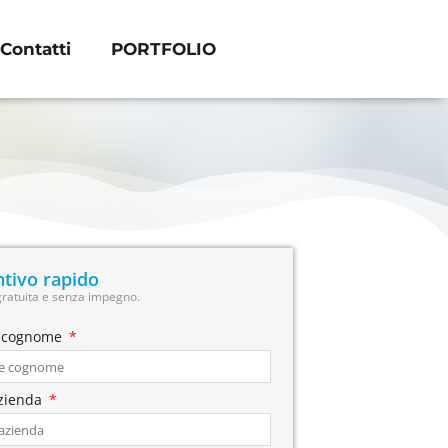
Contatti
PORTFOLIO
tivo rapido
gratuita e senza impegno.
 cognome
zienda