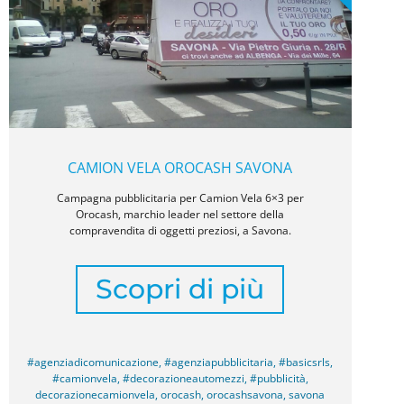
CAMION VELA OROCASH SAVONA
Campagna pubblicitaria per Camion Vela 6×3 per
Orocash, marchio leader nel settore della
compravendita di oggetti preziosi, a Savona.
Scopri di più
#agenziadicomunicazione
,
#agenziapubblicitaria
,
#basicsrls
,
#camionvela
,
#decorazioneautomezzi
,
#pubblicità
,
decorazionecamionvela
,
orocash
,
orocashsavona
,
savona