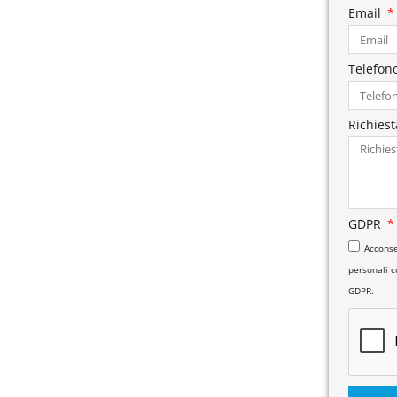
Email
Telefon
Richies
GDPR
Acconse
personali co
GDPR.